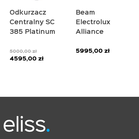
Odkurzacz
Beam
Centralny SC
Electrolux
385 Platinum
Alliance
***Montaż
700TCE +
Pierwotna
GRATIS,
zestaw
5995,00
zł
5000,00
zł
cena
4595,00
zł
Aktualna
sprzątający All
wynosiła:
cena
in One 9m
5000,00 zł.
wynosi:
4595,00 zł.