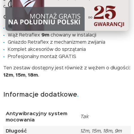
domów o powierzchni do 1400 m².
Co zawiera zestaw?
Jednostka centralna
CycloVac
Wąż Retraflex
9m
chowany w instalacji
Gniazdo Retraflex z mechanizmem zwijania
Komplet akcesoriów do sprzątania
Profesjonalny montaż GRATIS
Ten zestaw dostępny jest również z wężem o długości:
12m
,
15m
,
18m
.
Informacje dodatkowe
Antywibracyjny system
Tak
mocowania
Długość
12m, 15m, 18m, 9m