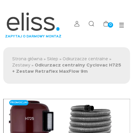
0
ZAPYTAJ O DARMOWY MONTAŻ
Strona główna
»
Sklep
»
Odkurzacze centralne
»
Zestawy
»
Odkurzacz centralny Cyclovac H725
+ Zestaw Retraflex MaxFlow 9m
PROMOCJA!