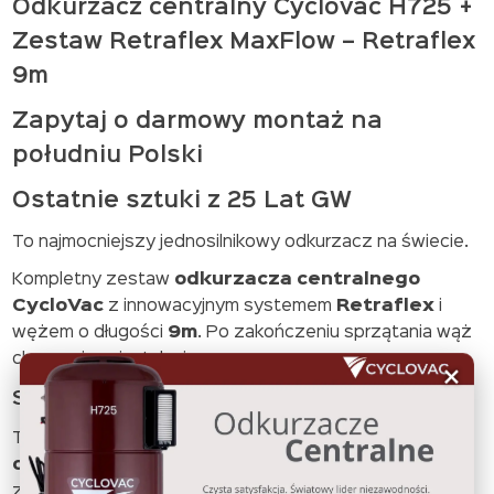
Odkurzacz centralny Cyclovac H725 +
Zestaw Retraflex MaxFlow – Retraflex
9m
Zapytaj o darmowy montaż na
południu Polski
Ostatnie sztuki z 25 Lat GW
To najmocniejszy jednosilnikowy odkurzacz na świecie.
Kompletny zestaw
odkurzacza centralnego
CycloVac
z innowacyjnym systemem
Retraflex
i
wężem o długości
9m
. Po zakończeniu sprzątania wąż
chowa się w instalację rurową.
×
System Retraflex – wąż w ścianie
Technologia Retraflex to rewolucja w
centralnym
odkurzaniu
. Wąż 9m po użyciu cofa się do gniazda i
znika w ścianie. Długość 9m jest standardowa dla