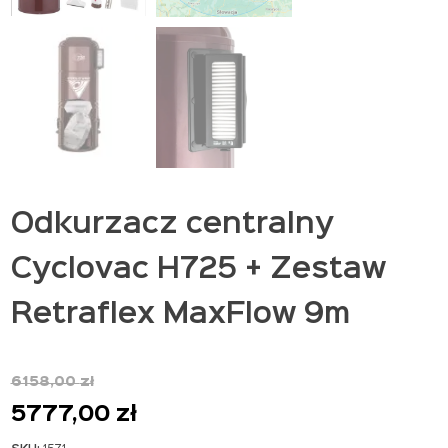
Odkurzacz centralny
Cyclovac H725 + Zestaw
Retraflex MaxFlow 9m
6158,00
zł
Pierwotna
Aktualna
5777,00
zł