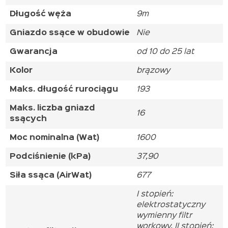
Długość węża
9m
Gniazdo ssące w obudowie
Nie
Gwarancja
od 10 do 25 lat
Kolor
brązowy
Maks. długość rurociągu
193
Maks. liczba gniazd
16
ssących
Moc nominalna (Wat)
1600
Podciśnienie (kPa)
37,90
Siła ssąca (AirWat)
677
I stopień:
elektrostatyczny
wymienny filtr
workowy, II stopień: