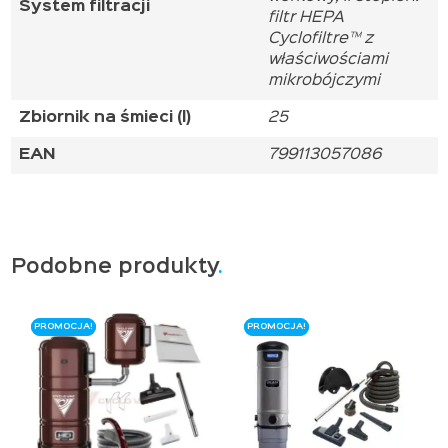
System filtracji
filtr HEPA
Cyclofiltre™ z
właściwościami
mikrobójczymi
Zbiornik na śmieci (l)
25
EAN
799113057086
Podobne produkty
PROMOCJA!
PROMOCJA!
PROMOCJA!
PROMOCJA!