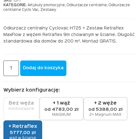
cena
cena
SKU:
1571
KATEGORIE:
Artykuły promocyjne
,
Odkurzacze centralne
,
Odkurzacze
wynosiła:
wynosi:
centralne Cyclo Vac
,
Zestawy
6158,00 zł.
5777,00 zł.
Odkurzacz centralny Cyclovac H725 + Zestaw Retraflex
MaxFlow z wężem Retraflex 9m chowanym w ścianie. Długość
standardowa dla domów do 200 m². Montaż GRATIS.
ILOŚĆ
Dodaj do koszyka
ODKURZACZ
CENTRALNY
CYCLOVAC
H725
+
Wybierz konfigurację:
ZESTAW
RETRAFLEX
Bez węża
+ 1 wąż
+ 2 węże
MAXFLOW
niedostępne
od
4783,00
zł
od
5388,00
zł
9M
MAGNUM
2× Magnum MAX
+ Retraflex
5777,00
zł
wąż w ścianie