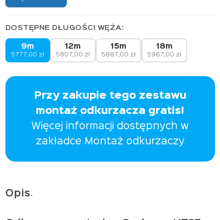
DOSTĘPNE DŁUGOŚCI WĘŻA:
9m
12m
15m
18m
5777,00
zł
5807,00
zł
5887,00
zł
5967,00
zł
Przy zakupie tego zestawu
montaż odkurzacza gratis!
Więcej informacji dostępnych w
zakładce
Montaż odkurzaczy
Opis