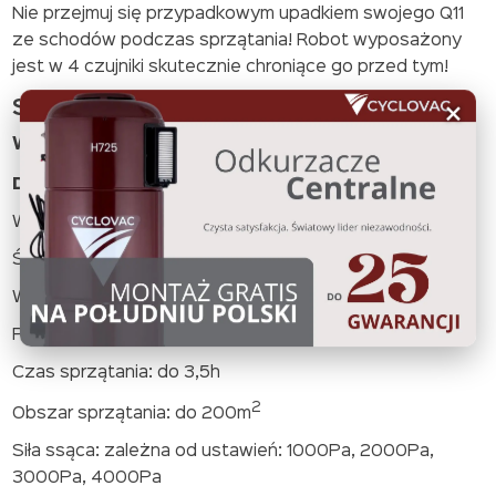
Nie przejmuj się przypadkowym upadkiem swojego Q11
ze schodów podczas sprzątania! Robot wyposażony
jest w 4 czujniki skutecznie chroniące go przed tym!
Skuteczność sprzątania robota Q11
×
wynosi 91%!*
Dane techniczne:
Wysokość: 8,7cm
Średnica: 33cm
Waga: 3,5kg
Pojemność baterii: 5200mAh
Czas sprzątania: do 3,5h
2
Obszar sprzątania: do 200m
Siła ssąca: zależna od ustawień: 1000Pa, 2000Pa,
3000Pa, 4000Pa