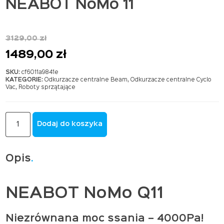
NEABOT NoMo 11
3129,00
zł
Pierwotna
Aktualna
1489,00
zł
cena
cena
SKU:
cf6011a9841e
KATEGORIE:
Odkurzacze centralne Beam
,
Odkurzacze centralne Cyclo
wynosiła:
wynosi:
Vac
,
Roboty sprzątające
3129,00 zł.
1489,00 zł.
ILOŚĆ
Dodaj do koszyka
NEABOT
NOMO
11
Opis
NEABOT NoMo Q11
Niezrównana moc ssania – 4000Pa!