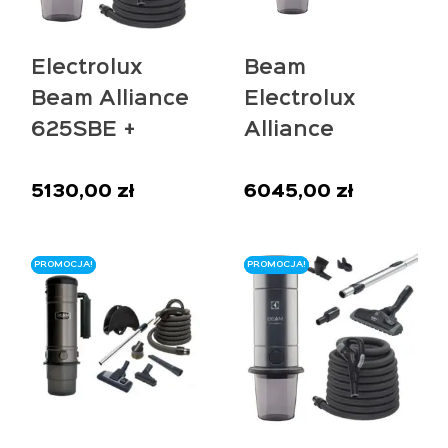
Electrolux
Beam
Beam Alliance
Electrolux
625SBE +
Alliance
zestaw All in
700TCE +
One 9m
zestaw
5130,00
zł
6045,00
zł
sprzątający All
in One 10,5m
PROMOCJA!
PROMOCJA!
PROMOCJA!
PROMOCJA!