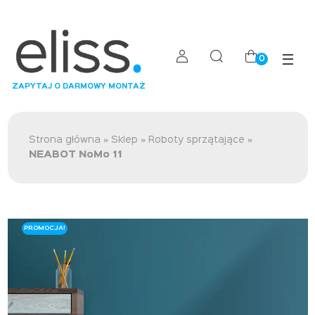
0
ZAPYTAJ O DARMOWY MONTAŻ
Strona główna
»
Sklep
»
Roboty sprzątające
»
NEABOT NoMo 11
PROMOCJA!