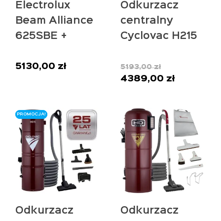
Electrolux
Odkurzacz
Beam Alliance
centralny
625SBE +
Cyclovac H215
zestaw All in
+ 2 Zestawy
Pierwotna
One 9m
Optima MAX
5130,00
zł
5193,00
zł
cena
4389,00
zł
Aktualna
9m
wynosiła:
cena
5193,00 zł.
wynosi:
4389,00 zł.
PROMOCJA!
PROMOCJA!
Odkurzacz
Odkurzacz