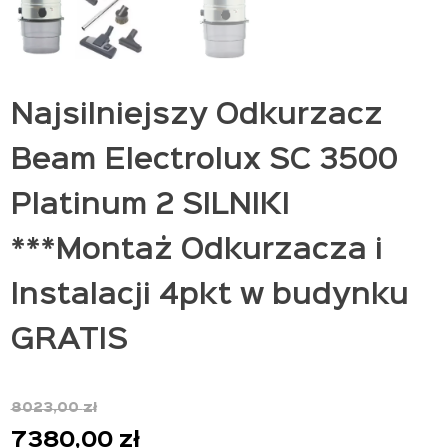
Najsilniejszy Odkurzacz
Beam Electrolux SC 3500
Platinum 2 SILNIKI
***Montaż Odkurzacza i
Instalacji 4pkt w budynku
GRATIS
8023,00
zł
Pierwotna
Aktualna
7380,00
zł