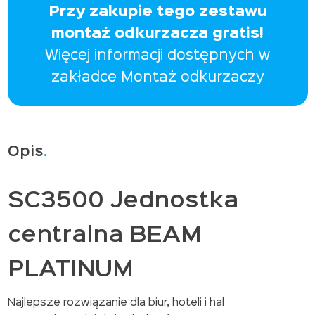
3500
Przy zakupie tego zestawu
PLATINUM
2
montaż odkurzacza gratis!
SILNIKI
Więcej informacji dostępnych w
***MONTAŻ
ODKURZACZA
zakładce
Montaż odkurzaczy
I
INSTALACJI
4PKT
W
BUDYNKU
GRATIS
Opis
SC3500 Jednostka
centralna BEAM
PLATINUM
Najlepsze rozwiązanie dla biur, hoteli i hal