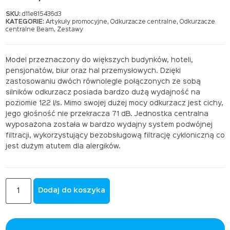
cena
cena
SKU:
d11e815436d3
KATEGORIE:
Artykuły promocyjne
,
Odkurzacze centralne
,
Odkurzacze
wynosiła:
wynosi:
centralne Beam
,
Zestawy
8023,00 zł.
7380,00 zł.
Model przeznaczony do większych budynków, hoteli,
pensjonatów, biur oraz hal przemysłowych. Dzięki
zastosowaniu dwóch równolegle połączonych ze sobą
silników odkurzacz posiada bardzo dużą wydajność na
poziomie 122 l/s. Mimo swojej dużej mocy odkurzacz jest cichy,
jego głośność nie przekracza 71 dB. Jednostka centralna
wyposażona została w bardzo wydajny system podwójnej
filtracji, wykorzystujący bezobsługową filtrację cykloniczną co
jest dużym atutem dla alergików.
ILOŚĆ
Dodaj do koszyka
NAJSILNIEJSZY
ODKURZACZ
BEAM
ELECTROLUX
SC