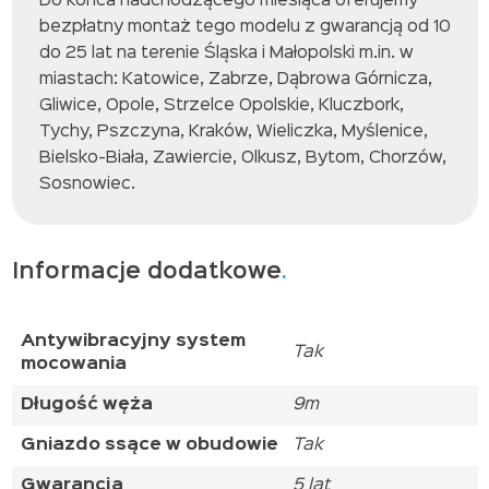
Do końca nadchodzącego miesiąca oferujemy
bezpłatny montaż tego modelu z gwarancją od 10
do 25 lat na terenie Śląska i Małopolski m.in. w
miastach: Katowice, Zabrze, Dąbrowa Górnicza,
Gliwice, Opole, Strzelce Opolskie, Kluczbork,
Tychy, Pszczyna, Kraków, Wieliczka, Myślenice,
Bielsko-Biała, Zawiercie, Olkusz, Bytom, Chorzów,
Sosnowiec.
Informacje dodatkowe
Antywibracyjny system
Tak
mocowania
Długość węża
9m
Gniazdo ssące w obudowie
Tak
Gwarancja
5 lat