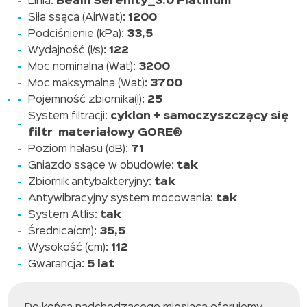
Linia:
Beam Serenity_3.0 Platinum
Siła ssąca (AirWat):
1200
Podciśnienie (kPa):
33,5
Wydajność (l/s):
122
Moc nominalna (Wat):
3200
Moc maksymalna (Wat):
3700
Pojemność zbiornika(l):
25
System filtracji:
cyklon + samoczyszczący się
filtr materiałowy GORE®
Poziom hałasu (dB):
71
Gniazdo ssące w obudowie:
tak
Zbiornik antybakteryjny:
tak
Antywibracyjny system mocowania:
tak
System Atlis:
tak
Średnica(cm):
35,5
Wysokość (cm):
112
Gwarancja:
5 lat