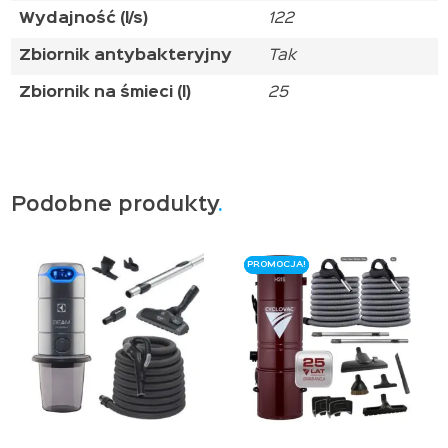
Wydajność (l/s)
122
Zbiornik antybakteryjny
Tak
Zbiornik na śmieci (l)
25
Podobne produkty
PROMOCJA!
PROMOCJA!